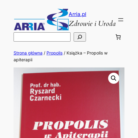
Przejdź
do
Arria.pl
Zdrowie i Uroda
treści
Szukaj
Strona główna
/
Propolis
/ Książka – Propolis w
apiterapii