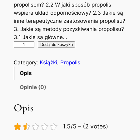
propolisem? 2.2 W jaki sposób propolis
wspiera układ odpornościowy? 2.3 Jakie są
inne terapeutyczne zastosowania propolisu?
3. Jakie są metody pozyskiwania propolisu?
3.1 Jakie są główne…
i
Dodaj do koszyka
l
o
Category:
Książki
, 
Propolis
ś
Opis
ć
K
Opinie (0)
s
i
Opis
ą
ż
1.5/5 – (2 votes)
k
a