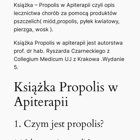
–
Książka – Propolis w Apiterapii czyli opis
P
lecznictwa chorób za pomocą produktów
r
pszczelich( miód,propolis, pyłek kwiatowy,
o
pierzga, wosk ).
p
Książka Propolis w apiterapii jest autorstwa
o
prof. dr hab. Ryszarda Czarneckiego z
l
Collegium Medicum UJ z Krakowa .Wydanie
i
5.
s
w
Książka Propolis w
a
p
Apiterapii
i
t
e
1. Czym jest propolis?
r
a