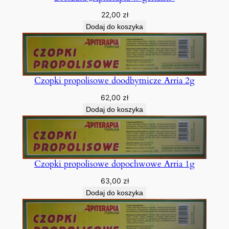
k
ł
22,00
zł
a
Dodaj do koszyka
d
u
ż
y
Czopki propolisowe doodbytnicze Arria 2g
l
62,00
zł
n
Dodaj do koszyka
e
g
o
”
Czopki propolisowe dopochwowe Arria 1g
63,00
zł
Dodaj do koszyka