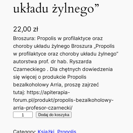
układu żylnego”
22,00
zł
Broszura: Propolis w profilaktyce oraz
choroby układu żylnego Broszura „Propolis
w profilaktyce oraz choroby układu żylnego”
autorstwa prof. dr hab. Ryszarda
Czarneckiego . Dla chętnych dowiedzenia
się więcej o produkcie Propolis
bezalkoholowy Arria, proszę zajrzeć
tutaj: https://apiterapia-
forum.pl/produkt/propolis-bezalkoholowy-
arria-profesor-czarnecki/
i
Dodaj do koszyka
l
o
Category:
Książki
, 
Propolis