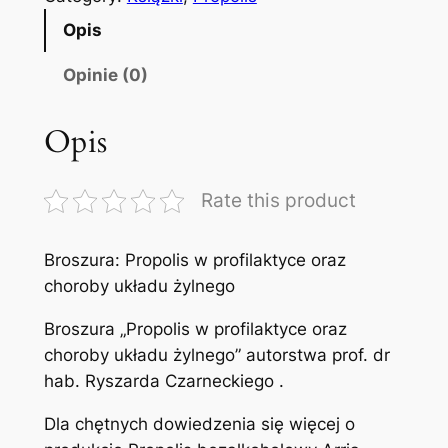
ś
Opis
ć
B
Opinie (0)
r
o
Opis
s
z
Rate this product
u
r
a
Broszura: Propolis w profilaktyce oraz
„
choroby układu żylnego
P
Broszura „Propolis w profilaktyce oraz
r
choroby układu żylnego” autorstwa prof. dr
o
hab. Ryszarda Czarneckiego .
p
o
Dla chętnych dowiedzenia się więcej o
l