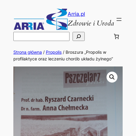
Przejdź
do
Arria.pl
Zdrowie i Uroda
treści
Szukaj
Strona główna
/
Propolis
/ Broszura „Propolis w
profilaktyce oraz leczeniu chorób układu żylnego”