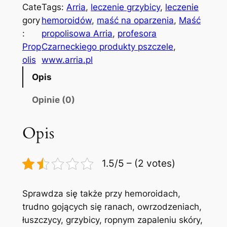
o
Cate
Tags:
Arria
, 
leczenie grzybicy
, 
leczenie
ś
gory
hemoroidów
, 
maść na oparzenia
, 
Maść
ć
:
propolisowa Arria
, 
profesora
M
Prop
Czarneckiego produkty pszczele
, 
a
olis
www.arria.pl
ś
Opis
ć
p
Opinie (0)
r
o
Opis
p
o
1.5/5 – (2 votes)
l
i
s
Sprawdza się także przy hemoroidach,
o
trudno gojących się ranach, owrzodzeniach,
w
łuszczycy, grzybicy, ropnym zapaleniu skóry,