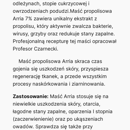
a
odleżynach, stopie cukrzycowej i
A
owrzodzeniach podudzi.Maść propolisowa
r
Arria 7% zawiera unikalny ekstrakt z
r
propolisu, który aktywnie zwalcza bakterie,
i
wirusy, grzyby oraz redukuje stany zapalne.
a
Profesjonalną recepturę tej maści opracował
7
Profesor Czarnecki.
%
Maść propolisowa Arria skraca czas
gojenia się uszkodzeń skóry, przyspiesza
regenerację tkanek, a przede wszystkim
procesy naskórkowania i ziarninowania.
Zastosowanie:
Maść Arria stosuje się na
niewielkie uszkodzenia skóry, otarcia,
łagodne stany zapalne, oparzenia I stopnia
(zaczerwienienie) oraz po ukąszeniach
owadów. Sprawdza się także przy