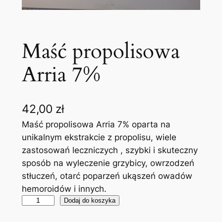
Maść propolisowa
Arria 7%
42,00
zł
Maść propolisowa Arria 7% oparta na
unikalnym ekstrakcie z propolisu, wiele
zastosowań leczniczych , szybki i skuteczny
sposób na wyleczenie grzybicy, owrzodzeń
stłuczeń, otarć poparzeń ukąszeń owadów
hemoroidów i innych.
i
Dodaj do koszyka
l