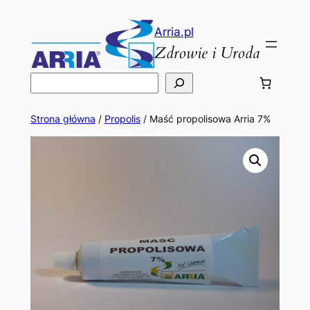
Przejdź
do
Arria.pl
Zdrowie i Uroda
treści
Szukaj
Strona główna
/
Propolis
/ Maść propolisowa Arria 7%