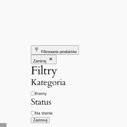
Filtrowanie produktów
Zamknij
Filtry
Kategoria
Kategoria
Kremy
Status
Dostępność
Na stanie
Zastosuj