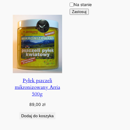
Dostępność
Na stanie
Zastosuj
Pyłek pszczeli
mikronizowany Arria
500g
89,00
zł
Dodaj do koszyka