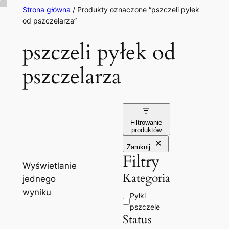
Przejdź
Strona główna
/ Produkty oznaczone “pszczeli pyłek
od pszczelarza”
do
treści
pszczeli pyłek od
pszczelarza
Filtrowanie
produktów
Zamknij
Filtry
Wyświetlanie
Kategoria
jednego
wyniku
Kategoria
Pyłki
pszczele
Status