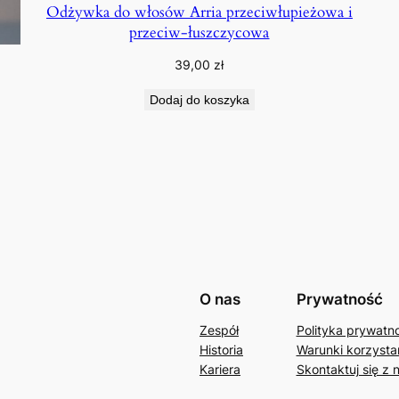
Odżywka do włosów Arria przeciwłupieżowa i
przeciw-łuszczycowa
39,00
zł
Dodaj do koszyka
O nas
Prywatność
Zespół
Polityka prywatn
Historia
Warunki korzystan
Kariera
Skontaktuj się z 