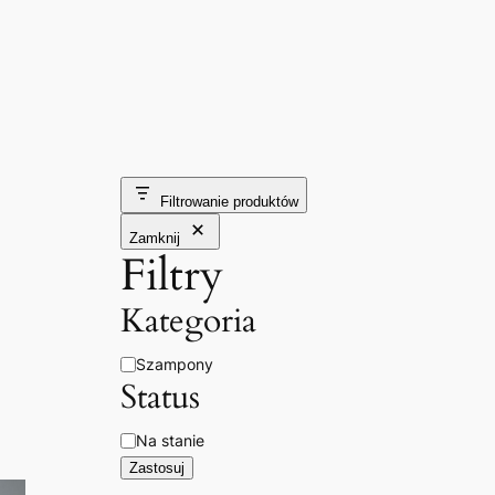
Filtrowanie produktów
Zamknij
Filtry
Kategoria
Kategoria
Szampony
Status
Dostępność
Na stanie
Zastosuj