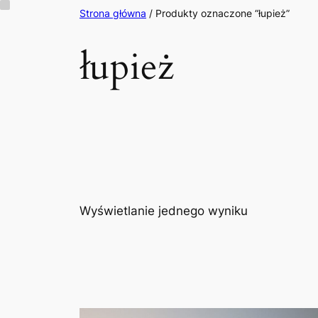
Przejdź
Strona główna
/ Produkty oznaczone “łupież”
do
łupież
treści
Wyświetlanie jednego wyniku