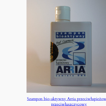
Szampon bio-aktywny Arria przeciwłupieżow
przeciwłuszczycowy