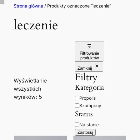
Przejdź
Strona główna
/ Produkty oznaczone “leczenie”
do
leczenie
treści
Filtrowanie
produktów
Zamknij
Filtry
Wyświetlanie
Kategoria
wszystkich
wyników: 5
Kategoria
Propolis
Szampony
Status
Dostępność
Na stanie
Zastosuj