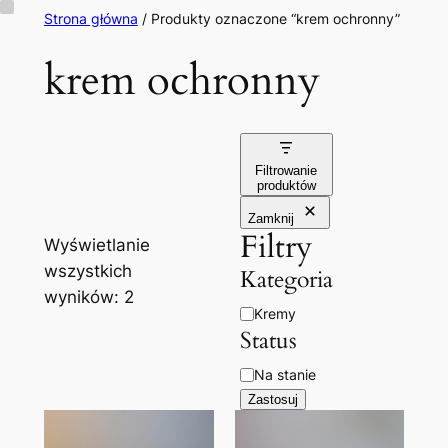
Przejdź
Strona główna
/ Produkty oznaczone “krem ochronny”
do
krem ochronny
treści
Filtrowanie
produktów
Zamknij
Filtry
Wyświetlanie
wszystkich
Kategoria
wyników: 2
Kategoria
Kremy
Status
Dostępność
Na stanie
Zastosuj