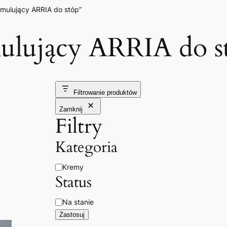
mulujący ARRIA do stóp”
ulujący ARRIA do s
Filtrowanie produktów
Zamknij
Filtry
Kategoria
Kategoria
Kremy
Status
Dostępność
Na stanie
Zastosuj