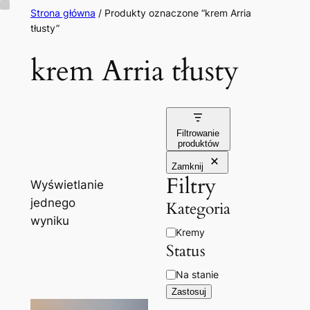
Przejdź
Strona główna
/ Produkty oznaczone “krem Arria
tłusty”
do
treści
krem Arria tłusty
Filtrowanie
produktów
Zamknij
Filtry
Wyświetlanie
jednego
Kategoria
wyniku
Kategoria
Kremy
Status
Dostępność
Na stanie
Zastosuj