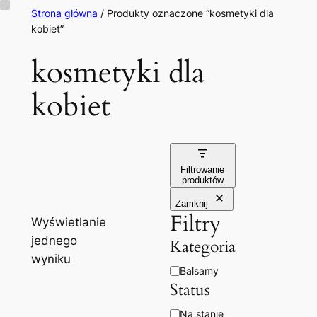
Przejdź
Strona główna
/ Produkty oznaczone “kosmetyki dla
kobiet”
do
treści
kosmetyki dla
kobiet
Filtrowanie
produktów
Zamknij
Filtry
Wyświetlanie
jednego
Kategoria
wyniku
Kategoria
Balsamy
Status
Dostępność
Na stanie