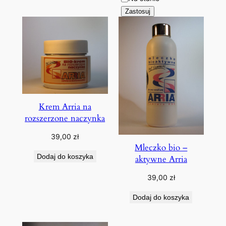
Zastosuj
Krem Arria na
rozszerzone naczynka
39,00
zł
Mleczko bio –
Dodaj do koszyka
aktywne Arria
39,00
zł
Dodaj do koszyka