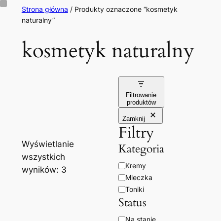
Przejdź
Strona główna
/ Produkty oznaczone “kosmetyk
naturalny”
do
treści
kosmetyk naturalny
Filtrowanie
produktów
Zamknij
Filtry
Wyświetlanie
Kategoria
wszystkich
Kategoria
Kremy
wyników: 3
Mleczka
Toniki
Status
Dostępność
Na stanie