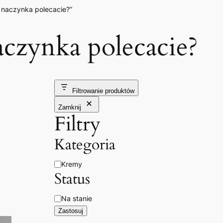
 naczynka polecacie?”
aczynka polecacie?
Filtrowanie produktów
Zamknij
Filtry
Kategoria
Kategoria
Kremy
Status
Dostępność
Na stanie
Zastosuj