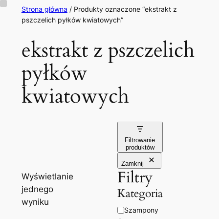
Przejdź
Strona główna
/ Produkty oznaczone “ekstrakt z
pszczelich pyłków kwiatowych”
do
treści
ekstrakt z pszczelich
pyłków
kwiatowych
Filtrowanie
produktów
Zamknij
Filtry
Wyświetlanie
jednego
Kategoria
wyniku
Kategoria
Szampony