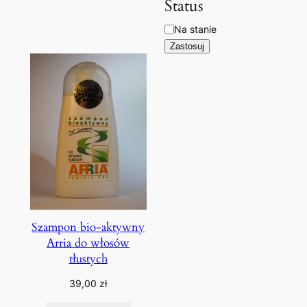
Status
Dostępność
Na stanie
Zastosuj
Szampon bio-aktywny
Arria do włosów
tłustych
39,00
zł