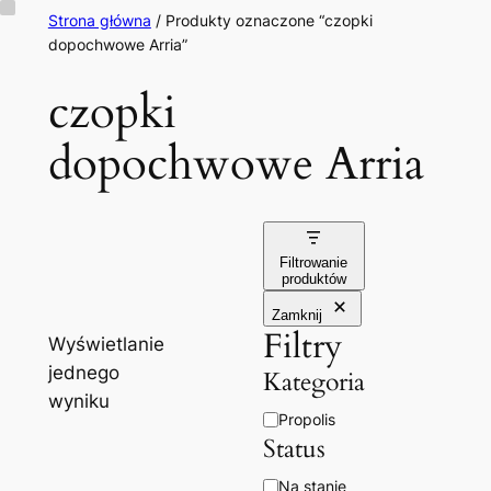
Przejdź
Strona główna
/ Produkty oznaczone “czopki
dopochwowe Arria”
do
treści
czopki
dopochwowe Arria
Filtrowanie
produktów
Zamknij
Filtry
Wyświetlanie
jednego
Kategoria
wyniku
Kategoria
Propolis
Status
Dostępność
Na stanie