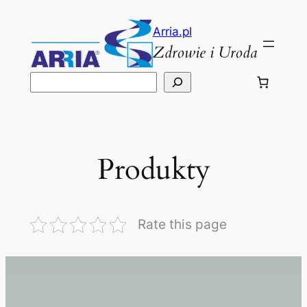
Przejdź
do
Arria.pl
Zdrowie i Uroda
treści
Szukaj
Produkty
Rate this page