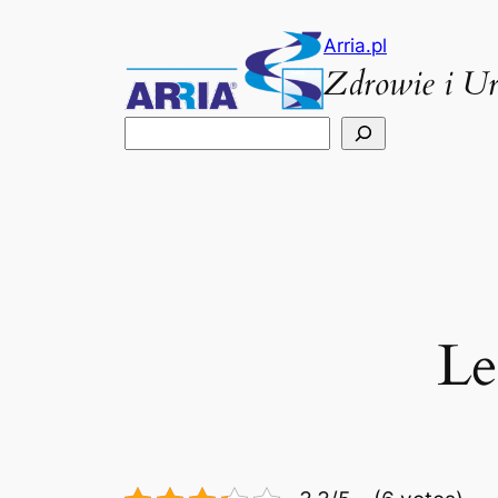
Przejdź
Arria.pl
do
Zdrowie i U
treści
Szukaj
Le