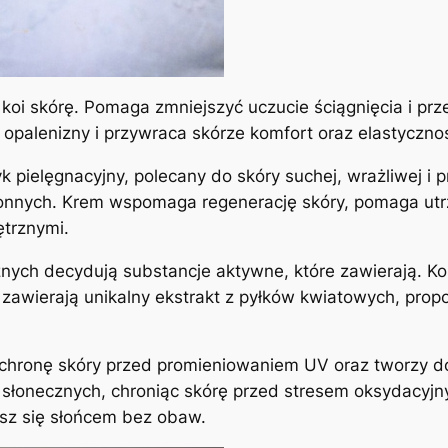
 koi skórę. Pomaga zmniejszyć uczucie ściągnięcia i prz
opalenizny i przywraca skórze komfort oraz elastyczno
 pielęgnacyjny, polecany do skóry suchej, wrażliwej i p
hronnych. Krem wspomaga regenerację skóry, pomaga ut
ętrznymi.
nych decydują substancje aktywne, które zawierają. K
awierają unikalny ekstrakt z pyłków kwiatowych, propoli
chronę skóry przed promieniowaniem UV oraz tworzy do
 słonecznych, chroniąc skórę przed stresem oksydacyj
iesz się słońcem bez obaw.