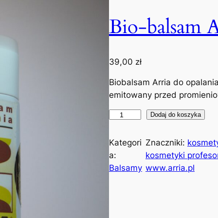
Bio-balsam A
39,00
zł
Biobalsam Arria do opalania 
emitowany przed promieni
i
Dodaj do koszyka
l
o
Kategori
Znaczniki:
kosmety
ś
a:
kosmetyki profeso
ć
Balsamy
www.arria.pl
B
i
o
-