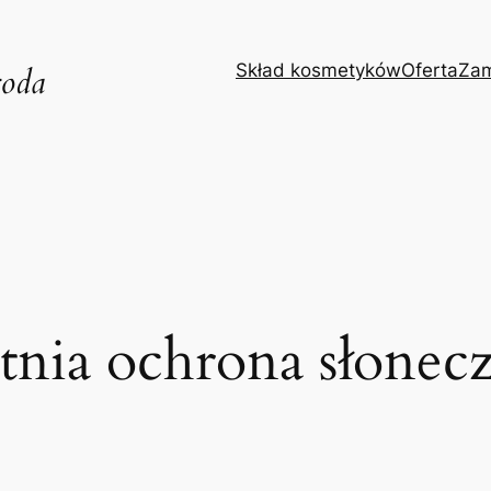
Skład kosmetyków
Oferta
Zam
roda
tnia ochrona słonec