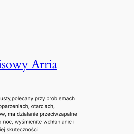
isowy Arria
tłusty,polecany przy problemach
oparzeniach, otarciach,
w, ma działanie przeciwzapalne
a noc, wyśmienite wchłanianie i
iej skuteczności