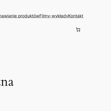
awianie produktów
Filmy-wykłady
Kontakt
zna