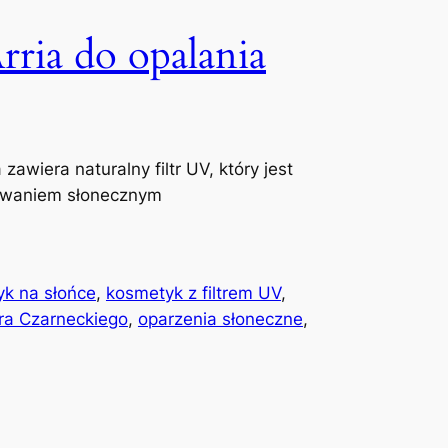
rria do opalania
zawiera naturalny filtr UV, który jest
owaniem słonecznym
k na słońce
, 
kosmetyk z filtrem UV
, 
ra Czarneckiego
, 
oparzenia słoneczne
, 