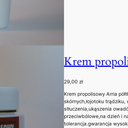
a
p
o
o
p
a
l
Krem propol
a
n
i
a
29,00
zł
Krem propolisowy Arria pół
skórnych,łojotoku trądziku, 
stłuczenia,ukąszenia owadó
przeciwbólowe,na dzień i n
tolerancja.gwarancja wysok