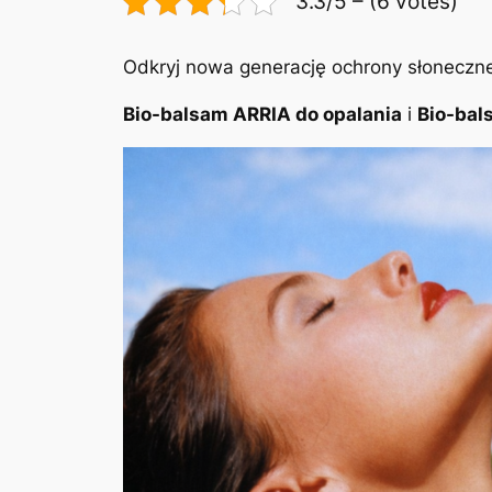
3.3/5 – (6 votes)
Odkryj nowa generację ochrony słonecznej
Bio-balsam ARRIA do opalania
i
Bio-bal